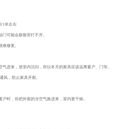
少1米左右
动门可能会膨胀而打不开。
很难修复。
空气进来，使室内沉闷，所以冬天的家具应该远离窗户、门等。
具通风，防止家具开裂。
窗户时，你把外面的冷空气换进来，室内更干燥。