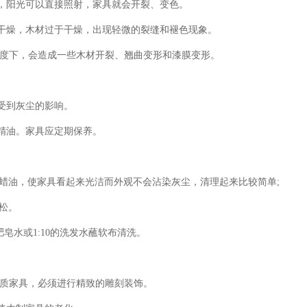
，阳光可以直接照射，家具就会开裂、变色。
干燥，木材过于干燥，出现轻微的裂缝和褪色现象。
温度下，会造成一些木材开裂、翘曲变形和漆膜变形。
受到灰尘的影响。
精油。家具应定期保养。
木蜡油，使家具看起来光洁而外观不会沾染灰尘，清理起来比较简单;
松。
皂水或1:10的洗发水蘸软布清洗。
木质家具，必须进行精致的雕刻装饰。