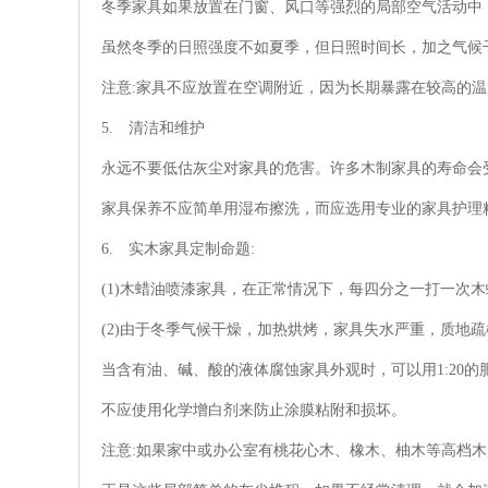
冬季家具如果放置在门窗、风口等强烈的局部空气活动中
虽然冬季的日照强度不如夏季，但日照时间长，加之气候
注意:家具不应放置在空调附近，因为长期暴露在较高的
5. 清洁和维护
永远不要低估灰尘对家具的危害。许多木制家具的寿命会
家具保养不应简单用湿布擦洗，而应选用专业的家具护理
6. 实木家具定制命题:
(1)木蜡油喷漆家具，在正常情况下，每四分之一打一次
(2)由于冬季气候干燥，加热烘烤，家具失水严重，质地疏
当含有油、碱、酸的液体腐蚀家具外观时，可以用1:20的肥
不应使用化学增白剂来防止涂膜粘附和损坏。
注意:如果家中或办公室有桃花心木、橡木、柚木等高档