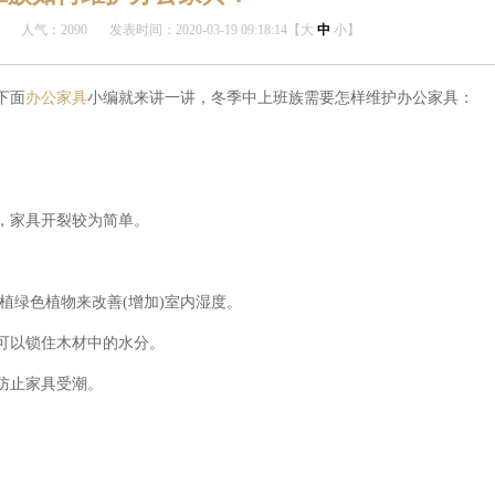
人气：2090
发表时间：2020-03-19 09:18:14【
大
中
小
】
下面
办公家具
小编就来讲一讲，冬季中上班族需要怎样维护办公家具：
，家具开裂较为简单。
植绿色植物来改善(增加)室内湿度。
可以锁住木材中的水分。
防止家具受潮。